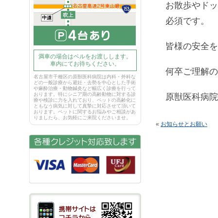
お散歩やドッ
必須です。
皆様の安全を
満車の場合はベルをお渡しします。
車内にてお待ちください。
何卒ご理解の
名古屋市千種区の原獣医科病院は内科・外科な
どの一般診療から避妊・去勢を中心とした手術
や麻酔治療・動物鍼灸など幅広く診療を行って
おります。特にシニア期の高齢動物に対する診
原獣医科病院
療や検診に力を入れており、ペットの高齢化に
ともなう病気に対して真摯に対応させて頂いて
おります。ペットに関するお悩みやご相談があ
りましたら、お気軽にご来院くださいませ。
«
お知らせとお願い