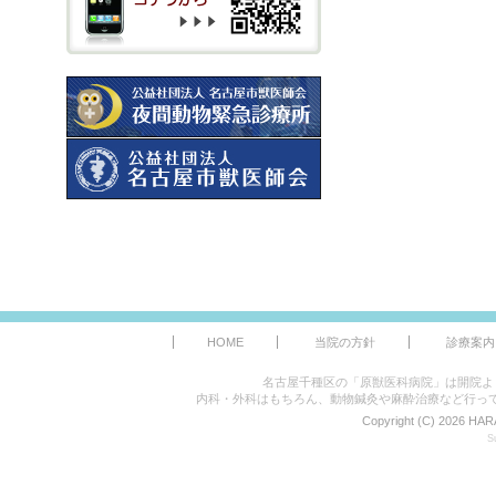
HOME
当院の方針
診療案内
名古屋千種区の「原獣医科病院」は開院よ
内科・外科はもちろん、動物鍼灸や麻酔治療など行っ
Copyright (C) 2026 HAR
S