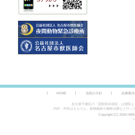
HOME
当院の方針
診療案内
名古屋千種区の「原獣医科病院」は開院よ
内科・外科はもちろん、動物鍼灸や麻酔治療など行っ
Copyright (C) 2026 HAR
S