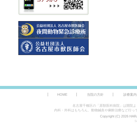
HOME
当院の方針
診療案内
名古屋千種区の「原獣医科病院」は開院よ
内科・外科はもちろん、動物鍼灸や麻酔治療など行っ
Copyright (C) 2026 HAR
S